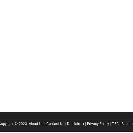
Copyright © 2023 -
About Us |
Contact Us |
Disclaimer |
Privacy Policy |
T&C |
Sitema